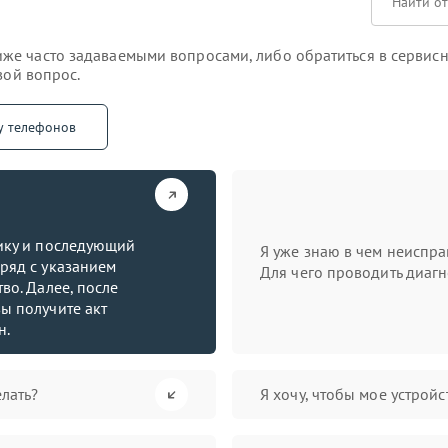
е часто задаваемыми вопросами, либо обратиться в сервисн
вой вопрос.
у телефонов
тику и последующий
Я уже знаю в чем неиспра
ряд с указанием
Для чего проводить диагн
во. Далее, после
ы получите акт
н.
лать?
Я хочу, чтобы мое устрой