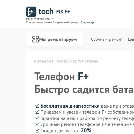
FIX-F+
Ремонт устройств F+
Специализированный cервисный центр г.
Владимир
Мы ремонтируем
Срочный ремонт
Це
нов F+ в Владимире
Телефон F+ быстро садится батарея
Телефон
F+
Быстро садится бат
Бесплатная диагностика
даже при отказ
Привезем и увезем телефон F+ собственно
Гарантия на наши работы по ремонту теле
Срочный ремонт телефонов F+ в течении ч
20%
Скидка для вас до