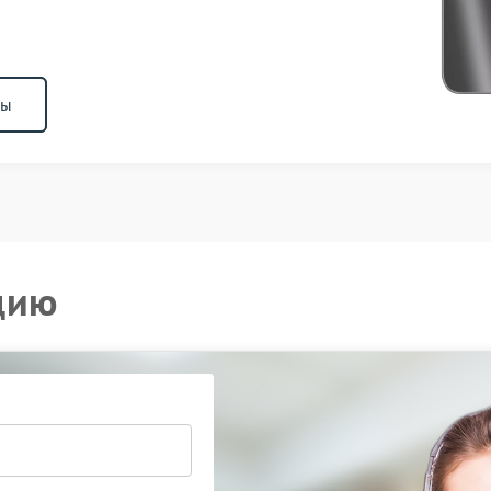
ны
цию