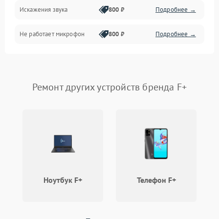
Искажения звука
800 ₽
Подробнее →
Связь
Не работает микрофон
800 ₽
Подробнее →
Корпус/Герметичность
Электронные компоненты
Ремонт других устройств бренда F+
Ноутбук F+
Телефон F+