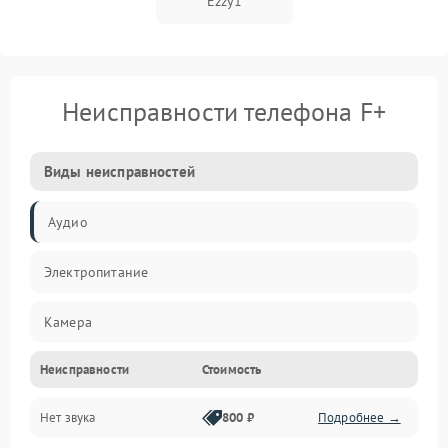
Ezzy1
Неисправности телефона F+
Виды неисправностей
Аудио
Электропитание
Камера
Неисправности
Стоимость
Управление
Нет звука
800 ₽
Подробнее →
ПО