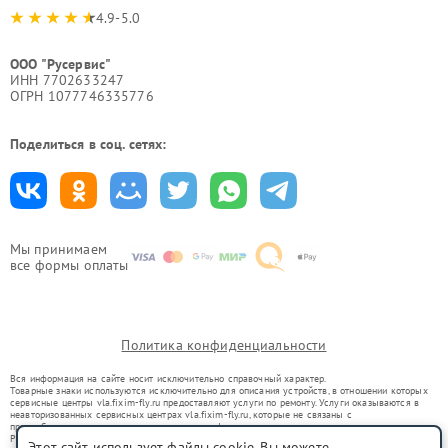
4.9-5.0
ООО "Русервис"
ИНН 7702633247
ОГРН 1077746335776
Поделиться в соц. сетях:
Мы принимаем
все формы оплаты
Политика конфиденциальности
Вся информация на сайте носит исключительно справочный характер.
Товарные знаки используются исключительно для описания устройств, в отношении которых
сервисные центры vla.fixim-fly.ru предоставляют услуги по ремонту. Услуги оказываются в
неавторизованных сервисных центрах vla.fixim-fly.ru, которые не связаны с
правообладателями товарных знаков или их официальными представителями.
Ремонт осуществляется для устройств, уже введенных в гражданский оборот в соответствии
Этот сайт использует файлы cookie. Вы можете