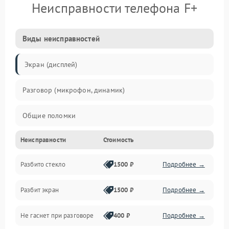
Неисправности телефона F+
Виды неисправностей
Экран (дисплей)
Разговор (микрофон, динамик)
Общие поломки
Неисправности
Стоимость
Проблемы связи
Разбито стекло
1500 ₽
Подробнее →
Камеры
Разбит экран
1500 ₽
Подробнее →
Проблемы с дисплеем и сенсором
Не гаснет при разговоре
400 ₽
Подробнее →
Зарядка