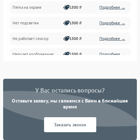
Пятна на экране
1500 ₽
Подробнее →
Проблемы с питанием, зарядкой и аккумулятором
Нет подсветки
1500 ₽
Подробнее →
Проблемы с работой системы, корпусом и другие
Не работает сенсор
1500 ₽
Подробнее →
Мерцает изображение
1500 ₽
Подробнее →
Не работает 3D Touch
2400 ₽
Подробнее →
Не работает Face ID
4000 ₽
Подробнее →
У Вас остались вопросы?
Оставьте заявку, мы свяжемся с Вами в ближайшее
время
Заказать звонок