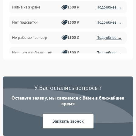
Пятна на экране
1500 ₽
Подробнее →
Проблемы с питанием, зарядкой и аккумулятором
Нет подсветки
1500 ₽
Подробнее →
Проблемы с работой системы, корпусом и другие
Не работает сенсор
1500 ₽
Подробнее →
Мерцает изображение
1500 ₽
Подробнее →
Не работает 3D Touch
2400 ₽
Подробнее →
Не работает Face ID
4000 ₽
Подробнее →
У Вас остались вопросы?
Оставьте заявку, мы свяжемся с Вами в ближайшее
время
Заказать звонок