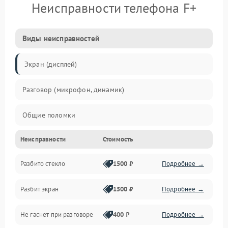
Неисправности телефона F+
Виды неисправностей
Экран (дисплей)
Разговор (микрофон, динамик)
Общие поломки
Неисправности
Стоимость
Проблемы связи
Разбито стекло
1500 ₽
Подробнее →
Камеры
Разбит экран
1500 ₽
Подробнее →
Проблемы с дисплеем и сенсором
Не гаснет при разговоре
400 ₽
Подробнее →
Зарядка