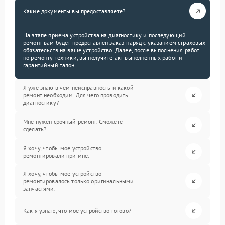
Какие документы вы предоставляете?
На этапе приема устройства на диагностику и последующий
ремонт вам будет предоставлен заказ-наряд с указанием страховых
обязательств на ваше устройство. Далее, после выполнения работ
по ремонту техники, вы получите акт выполненных работ и
гарантийный талон.
Я уже знаю в чем неисправность и какой
ремонт необходим. Для чего проводить
диагностику?
Мне нужен срочный ремонт. Сможете
сделать?
Я хочу, чтобы мое устройство
ремонтировали при мне.
Я хочу, чтобы мое устройство
ремонтировалось только оригинальными
запчастями.
Как я узнаю, что мое устройство готово?