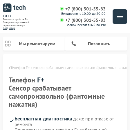
+7 (800) 301-55-83
Ежедневно, с 10:00 до 20:00
FIX-F+
+7 (800) 301-55-83
Ремонт устройств F+
Специализированный
Звонок бесплатный по РФ
cервисный центр г.
Владимир
Мы ремонтируем
Позвонить
имире
Телефон F+ сенсор срабатывает самопроизвольно (фантомные нажати
Телефон
F+
Сенсор срабатывает
самопроизвольно (фантомные
нажатия)
Бесплатная диагностика
даже при отказе от
ремонта
Привезем и увезем телефон F+ собственной