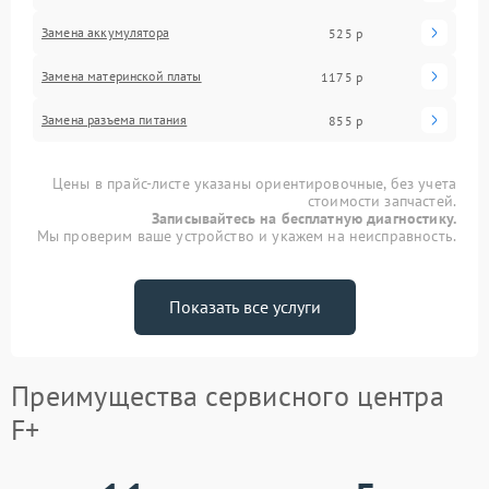
Замена аккумулятора
525 р
Замена материнской платы
1175 р
Замена разъема питания
855 р
Цены в прайс-листе указаны ориентировочные, без учета
стоимости запчастей.
Записывайтесь на бесплатную диагностику.
Мы проверим ваше устройство и укажем на неисправность.
Показать все услуги
Преимущества сервисного центра
F+