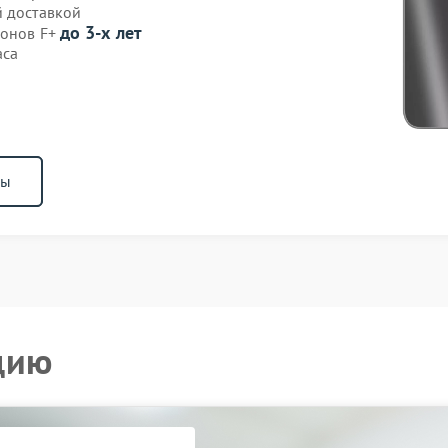
й доставкой
до 3-х лет
фонов F+
аса
ны
цию