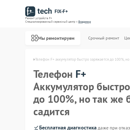
FIX-F+
Ремонт устройств F+
Специализированный cервисный центр г.
Владимир
Мы ремонтируем
Срочный ремонт
Це
нов F+ в Владимире
Телефон F+ аккумулятор быстро заряжается до 100%, но 
Телефон
F+
Аккумулятор быстро
до 100%, но так же 
садится
Бесплатная диагностика
даже при отказ