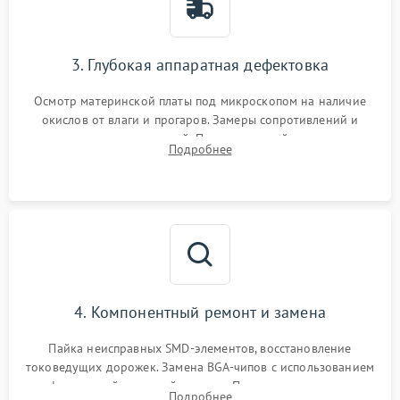
3. Глубокая аппаратная дефектовка
Осмотр материнской платы под микроскопом на наличие
окислов от влаги и прогаров. Замеры сопротивлений и
дежурных напряжений. Проверка цепей питания,
Подробнее
мультиконтроллера, процессора и видеочипа.
4. Компонентный ремонт и замена
Пайка неисправных SMD-элементов, восстановление
токоведущих дорожек. Замена BGA-чипов с использованием
инфракрасной паяльной станции. Прошивка микросхемы
Подробнее