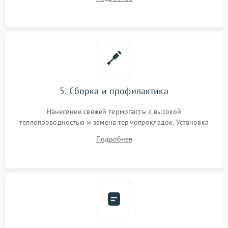
BIOS или замена поврежденных портов USB
5. Сборка и профилактика
Нанесение свежей термопасты с высокой
теплопроводностью и замена термопрокладок. Установка
системы охлаждения, подключение всех внутренних
Подробнее
шлейфов, модулей памяти и накопителей. Предварительная
сборка корпуса.