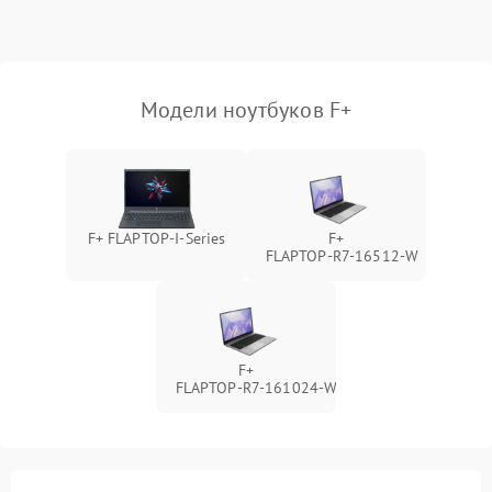
Выход из строя SSD или
HDD: медленная загрузка,
3000 ₽
Подробнее →
ошибки чтения,
пропадание диска
Модели ноутбуков F+
Неисправность
оперативной памяти:
2000 ₽
Подробнее →
вылеты приложений,
синие экраны
F+ FLAPTOP-I-Series
F+
FLAPTOP‑R7‑16512‑W
Проблемы Wi‑Fi или
2500 ₽
Подробнее →
Bluetooth модулей
F+
FLAPTOP‑R7‑161024‑W