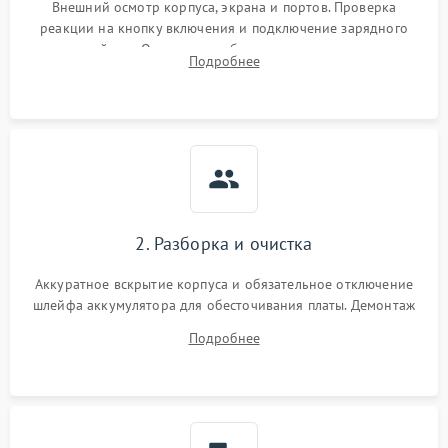
Внешний осмотр корпуса, экрана и портов. Проверка
реакции на кнопку включения и подключение зарядного
устройства. Оценка потребления тока с помощью
Подробнее
лабораторного блока питания для локализации проблемы.
2. Разборка и очистка
Аккуратное вскрытие корпуса и обязательное отключение
шлейфа аккумулятора для обесточивания платы. Демонтаж
системы охлаждения, очистка кулера от пыли и удаление
Подробнее
высохшей термопасты с кристаллов чипов.