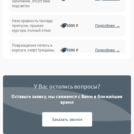
залипание, отсутствие
подсветки
Батарея
Неисправность тачпада:
Сеть и интернет
пропуски, прыжки
3000 ₽
Подробнее →
курсора, полный отказ
Система охлаждения
Повреждение петель и
корпуса: люфт, трещины,
3500 ₽
Подробнее →
деформация
Проблемы аккумулятора:
быстрая разрядка,
2500 ₽
Подробнее →
невозможность зарядки,
вздутие
У Вас остались вопросы?
Оставьте заявку, мы свяжемся с Вами в ближайшее
Неисправность зарядного
время
устройства или разъёма
2000 ₽
Подробнее →
питания
Заказать звонок
Перегрев из‑за пыли,
износа термопасты или
2500 ₽
Подробнее →
неисправности кулера