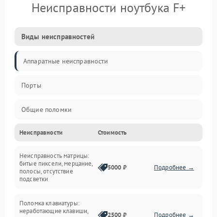
Неисправности ноутбука F+
Виды неисправностей
Аппаратные неисправности
Порты
Общие поломки
Неисправности
Стоимость
Устройства
Неисправность матрицы:
Программные ошибки
битые пиксели, мерцание,
5000 ₽
Подробнее →
полосы, отсутствие
подсветки
Электрические и системные сбои
Поломка клавиатуры:
Интерфейсные проблемы
неработающие клавиши,
2500 ₽
Подробнее →