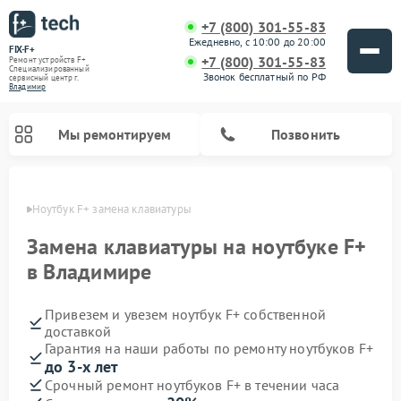
+7 (800) 301-55-83
Ежедневно, с 10:00 до 20:00
FIX-F+
+7 (800) 301-55-83
Ремонт устройств F+
Специализированный
Звонок бесплатный по РФ
cервисный центр г.
Владимир
Мы ремонтируем
Позвонить
имире
Ноутбук F+ замена клавиатуры
Замена клавиатуры на ноутбуке F+
в Владимире
Привезем и увезем ноутбук F+ собственной
доставкой
Гарантия на наши работы по ремонту ноутбуков F+
до 3-х лет
Срочный ремонт ноутбуков F+ в течении часа