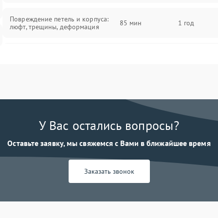
Повреждение петель и корпуса:
85 мин
1 год
люфт, трещины, деформация
Проблемы аккумулятора: быстрая
разрядка, невозможность зарядки,
85 мин
1 год
вздутие
Неисправность зарядного
85 мин
1 год
устройства или разъёма питания
У Вас остались вопросы?
Перегрев из‑за пыли, износа
термопасты или неисправности
75 мин
1 год
Оставьте заявку, мы свяжемся с Вами в ближайшее время
кулера
Заказать звонок
Выход из строя SSD или HDD:
медленная загрузка, ошибки
80 мин
1 год
чтения, пропадание диска
Неисправность оперативной