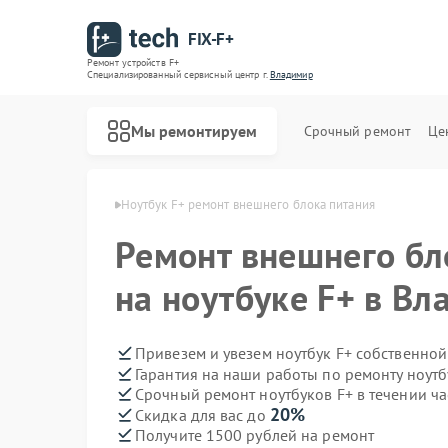
FIX-F+
Ремонт устройств F+
Специализированный cервисный центр г.
Владимир
Мы ремонтируем
Срочный ремонт
Це
уков F+ в Владимире
Ноутбук F+ ремонт внешнего блока питания
Ремонт внешнего бл
на ноутбуке F+ в В
Привезем и увезем ноутбук F+ собственной
Гарантия на наши работы по ремонту ноут
Срочный ремонт ноутбуков F+ в течении ча
20%
Скидка для вас до
Получите 1500 рублей на ремонт