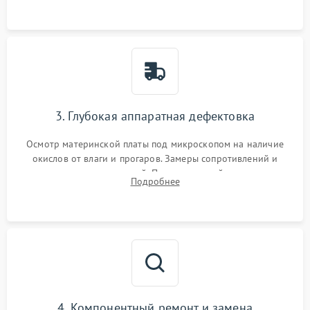
3. Глубокая аппаратная дефектовка
Осмотр материнской платы под микроскопом на наличие
окислов от влаги и прогаров. Замеры сопротивлений и
дежурных напряжений. Проверка цепей питания,
Подробнее
мультиконтроллера, процессора и видеочипа.
4. Компонентный ремонт и замена