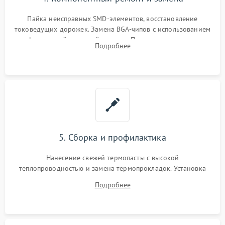
Пайка неисправных SMD-элементов, восстановление
токоведущих дорожек. Замена BGA-чипов с использованием
инфракрасной паяльной станции. Прошивка микросхемы
Подробнее
BIOS или замена поврежденных портов USB
5. Сборка и профилактика
Нанесение свежей термопасты с высокой
теплопроводностью и замена термопрокладок. Установка
системы охлаждения, подключение всех внутренних
Подробнее
шлейфов, модулей памяти и накопителей. Предварительная
сборка корпуса.