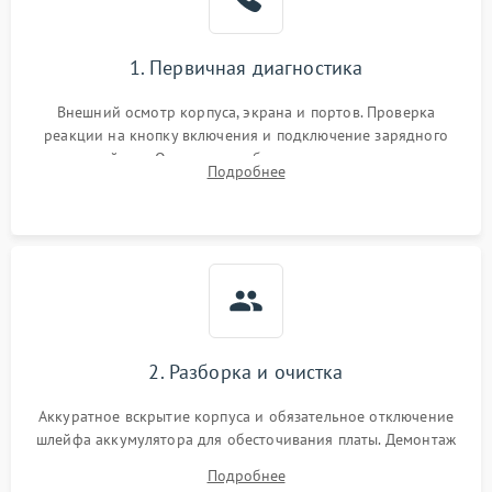
1. Первичная диагностика
Внешний осмотр корпуса, экрана и портов. Проверка
реакции на кнопку включения и подключение зарядного
устройства. Оценка потребления тока с помощью
Подробнее
лабораторного блока питания для локализации проблемы.
2. Разборка и очистка
Аккуратное вскрытие корпуса и обязательное отключение
шлейфа аккумулятора для обесточивания платы. Демонтаж
системы охлаждения, очистка кулера от пыли и удаление
Подробнее
высохшей термопасты с кристаллов чипов.