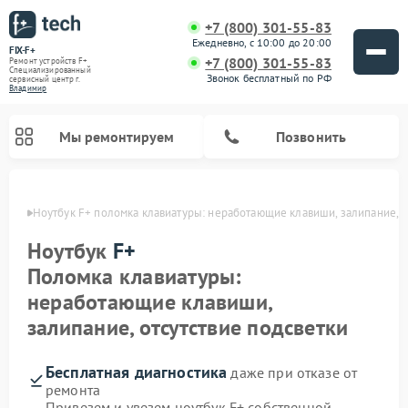
+7 (800) 301-55-83
Ежедневно, с 10:00 до 20:00
FIX-F+
+7 (800) 301-55-83
Ремонт устройств F+
Специализированный
Звонок бесплатный по РФ
cервисный центр г.
Владимир
Мы ремонтируем
Позвонить
имире
Ноутбук F+ поломка клавиатуры: неработающие клавиши, залипание, о
Ноутбук
F+
Поломка клавиатуры:
неработающие клавиши,
залипание, отсутствие подсветки
Бесплатная диагностика
даже при отказе от
ремонта
Привезем и увезем ноутбук F+ собственной